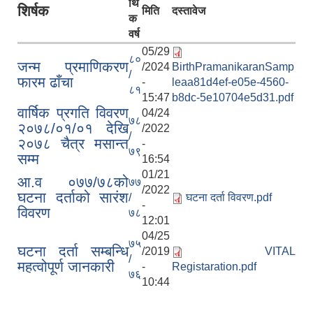
र्थि
शिर्षक
मिति
दस्तावेज
क
वर्ष
05/29
८०
जन्म प्रमाणिकरण
/2024
BirthPramanikaranSamp
/
फारम ढाँचा
-
leaa81d4ef-e05e-4560-
८१
15:47
b8dc-5e10704e5d31.pdf
वार्षिक प्रगति विवरण
04/24
७८
२०७८/०१/०१ देखि
/2022
/
२०७८ चैत्र मसान्त
-
७९
सम्म
16:54
01/21
आ.व ०७७/७८को
७७
/2022
घटना दर्ताको सारंश
/
घटना दर्ता विवरण.pdf
-
विवरण
७८
12:01
04/25
७५
घटना दर्ता सम्बन्धि
/2019
VITAL
/
महत्वोपूर्ण जानकारी
-
Registaration.pdf
७६
10:44