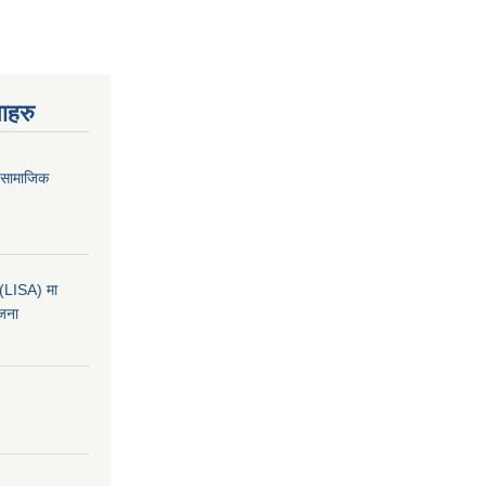
ाहरु
ा सामाजिक
कन(LISA) मा
ोजना