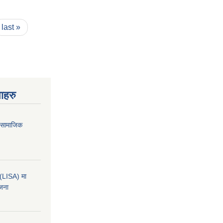
last »
ाहरु
ा सामाजिक
कन(LISA) मा
ोजना